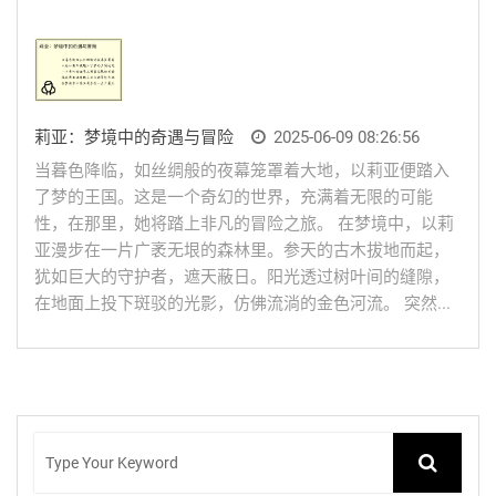
莉亚：梦境中的奇遇与冒险
2025-06-09 08:26:56
当暮色降临，如丝绸般的夜幕笼罩着大地，以莉亚便踏入
了梦的王国。这是一个奇幻的世界，充满着无限的可能
性，在那里，她将踏上非凡的冒险之旅。 在梦境中，以莉
亚漫步在一片广袤无垠的森林里。参天的古木拔地而起，
犹如巨大的守护者，遮天蔽日。阳光透过树叶间的缝隙，
在地面上投下斑驳的光影，仿佛流淌的金色河流。 突然...