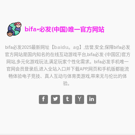
bifa必发2025最新网址【𝕓𝕒𝕚𝕕𝕦。𝕒𝕘】,信誉,安全,保障bifa必发
官方网站是国内知名的在线互动游戏平台,bifa必发·(中国区)官方
网站,多元化游戏玩法,满足玩家个性化需求。bifa必发手机唯一
官网会员登录后,进入全站入口并下载APP,网页和手机版都能流
畅体验电子竞技、真人互动与体育类游戏,带来无与伦比的体
验。