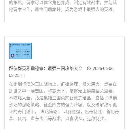
的策略，玩家可以优化角色养成、制定有效战术，并与其
他玩家合作，最终问鼎巅峰，成为游戏中最强大的英雄。
群侠群英称霸秘籍：最强三国攻略大全
2025-06-06
08:25:11
在硝烟弥漫的三国战场上，群雄逐鹿，烽火连天。想要在
乱世之中一展宏图，称霸天下，掌握无上秘籍至关重要。
本攻略大全，乃是集结三国英杰智慧之结晶，囊括了纵横
沙场的谋略策略、征战四方的强力阵容、以及破解敌军诡
计的奇门遁甲。 谋略策略： 以弱胜强，出奇制胜：善用奇
袭、伏击、声东击西等战术，以寡敌众，克敌制胜...