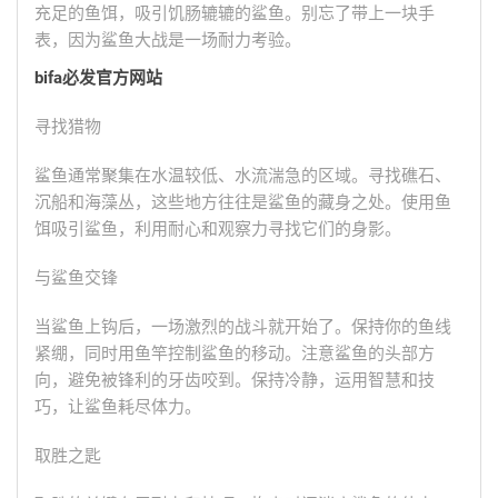
充足的鱼饵，吸引饥肠辘辘的鲨鱼。别忘了带上一块手
表，因为鲨鱼大战是一场耐力考验。
bifa必发官方网站
寻找猎物
鲨鱼通常聚集在水温较低、水流湍急的区域。寻找礁石、
沉船和海藻丛，这些地方往往是鲨鱼的藏身之处。使用鱼
饵吸引鲨鱼，利用耐心和观察力寻找它们的身影。
与鲨鱼交锋
当鲨鱼上钩后，一场激烈的战斗就开始了。保持你的鱼线
紧绷，同时用鱼竿控制鲨鱼的移动。注意鲨鱼的头部方
向，避免被锋利的牙齿咬到。保持冷静，运用智慧和技
巧，让鲨鱼耗尽体力。
取胜之匙