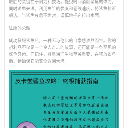
取胜的关键在于耐力和技巧。拖曳时间消磨鲨鱼的体力，
同时避免失误。利用鱼竿的强度和卷线速度，将鲨鱼拉近
船边。当鲨鱼疲惫不堪时，谨慎地把它拉出水面。
征服的荣耀
成功征服鲨鱼后，一种无与伦比的自豪感油然而生。你的
战利品不仅是一个令人难忘的故事，还可能是一条罕见的
鲨鱼牙齿。但记住，尊重海洋生物至关重要，在释放鲨鱼
后，请确保它能安全返回大海。