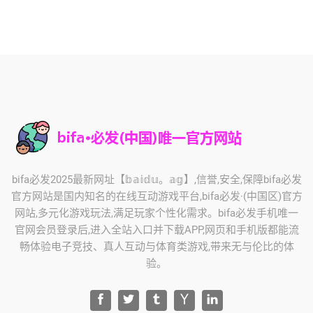
bifa必发2025最新网址【𝕓𝕒𝕚𝕕𝕦。𝕒𝕘】,信誉,安全,保障bifa必发
官方网站是国内知名的在线互动游戏平台,bifa必发·(中国区)官方
网站,多元化游戏玩法,满足玩家个性化需求。bifa必发手机唯一
官网会员登录后,进入全站入口并下载APP,网页和手机版都能流
畅体验电子竞技、真人互动与体育类游戏,带来无与伦比的体
验。