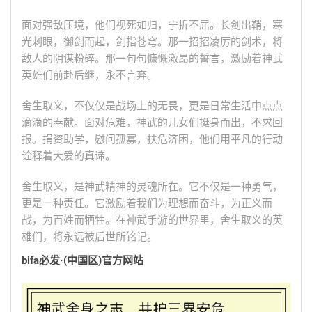
面对强敌压境，他们视死如归，宁折不屈。长剑出鞘，寒
光刺眼，御剑而起，剑指苍穹。那一招招凌厉的剑术，将
敌人的阴谋粉碎。那一句句慷慨激昂的誓言，激励着神武
英雄们前赴后继，永不言弃。
舍生取义，不仅仅是战场上的无畏，更是日常生活中点点
滴滴的奉献。面对危难，神武的儿女们挺身而出，不求回
报。捐资助学，慰问孤寡，扶危济困，他们用平凡的行动
诠释着大爱的真谛。
舍生取义，是神武精神的灵魂所在。它不仅是一种勇气，
更是一种责任。它激励着我们为理想而奋斗，为正义而
战，为百姓而牺牲。在神武手游的世界里，舍生取义的英
雄们，将永远被后世所铭记。
bifa必发·(中国区)官方网站