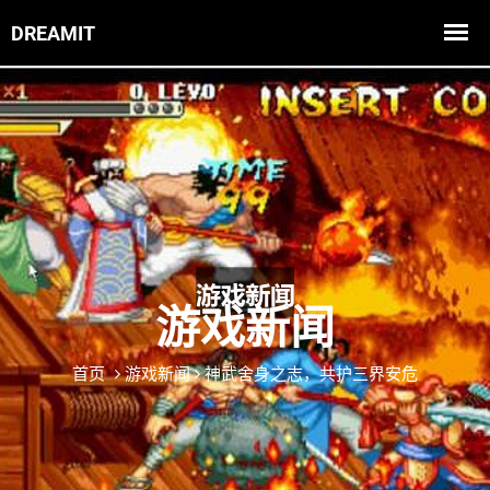
游戏新闻
首页
游戏新闻
神武舍身之志，共护三界安危