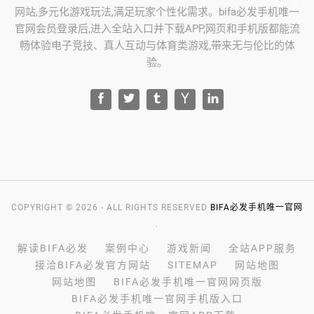
网站,多元化游戏玩法,满足玩家个性化需求。bifa必发手机唯一
官网会员登录后,进入全站入口并下载APP,网页和手机版都能流
畅体验电子竞技、真人互动与体育类游戏,带来无与伦比的体
验。
COPYRIGHT © 2026 - ALL RIGHTS RESERVED
BIFA必发手机唯一官网
.
解读BIFA必发
案例中心
游戏新闻
全站APP服务
接洽BIFA必发官方网站
SITEMAP
网站地图
网站地图
BIFA必发手机唯一官网网页版
BIFA必发手机唯一官网手机版入口