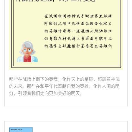
那些在战场上倒下的英魂，化作天上的星辰，照耀着神武
的未来。那些在和平年代奉献自我的英雄，化作人间的明
灯，引领着我们走向更加美好的明天。