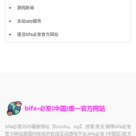
游戏新闻
全站app服务
接洽bifa必发官方网站
bifa必发2025最新网址【𝕓𝕒𝕚𝕕𝕦。𝕒𝕘】,信誉,安全,保障bifa必发
官方网站是国内知名的在线互动游戏平台,bifa必发·(中国区)官方